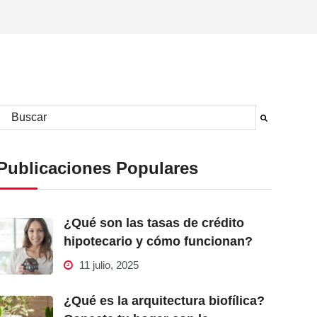
Este es un campo de búsqueda con una función de sugerencia automá
No hay sugerencias porque el campo de búsqueda está vacío.
Publicaciones Populares
¿Qué son las tasas de crédito
hipotecario y cómo funcionan?
11 julio, 2025
¿Qué es la arquitectura biofílica?