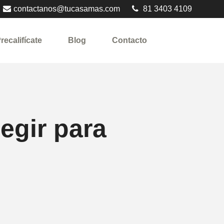
contactanos@tucasamas.com
81 3403 4109
recalifícate
Blog
Contacto
egir para