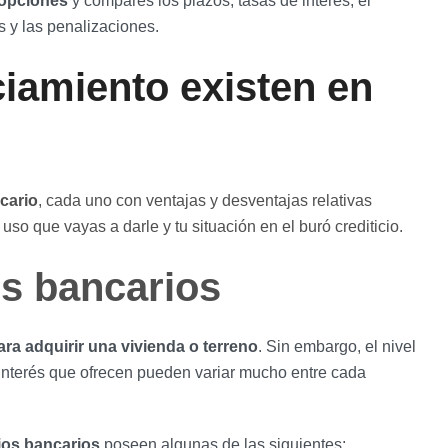
 opciones
y compares los plazos, tasas de interés, el
s y las penalizaciones.
ciamiento existen en
ecario
, cada uno con ventajas y desventajas relativas
uso que vayas a darle y tu situación en el buró crediticio.
os bancarios
ra adquirir una vivienda o terreno
. Sin embargo, el nivel
de interés que ofrecen pueden variar mucho entre cada
rios bancarios
poseen algunas de las siguientes: