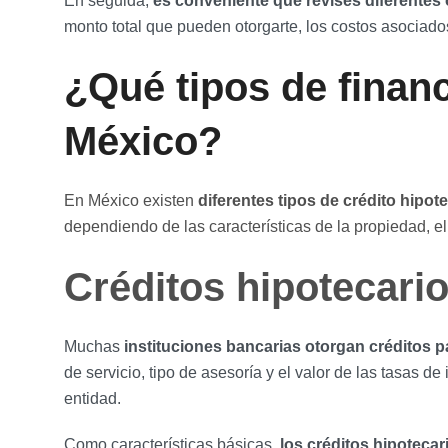
En seguida,
es conveniente que revises diferentes
monto total que pueden otorgarte, los costos asociado
¿Qué tipos de finan
México?
En México existen
diferentes
tipos de crédito hipot
dependiendo de las características de la propiedad, el 
Créditos hipotecari
Muchas
instituciones bancarias otorgan créditos pa
de servicio, tipo de asesoría y el valor de las tasas 
entidad.
Como características básicas,
los créditos hipoteca