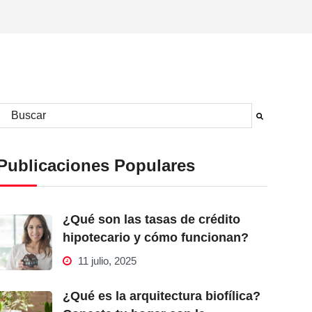
Este es un campo de búsqueda con una función de sugerencia automá
No hay sugerencias porque el campo de búsqueda está vacío.
Publicaciones Populares
¿Qué son las tasas de crédito
hipotecario y cómo funcionan?
11 julio, 2025
¿Qué es la arquitectura biofílica?