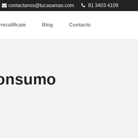
contactanos@tucasamas.com
81 3403 4109
recalifícate
Blog
Contacto
consumo