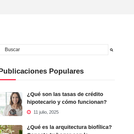
Este es un campo de búsqueda con una función de sugerencia automá
No hay sugerencias porque el campo de búsqueda está vacío.
Publicaciones Populares
¿Qué son las tasas de crédito
hipotecario y cómo funcionan?
11 julio, 2025
¿Qué es la arquitectura biofílica?