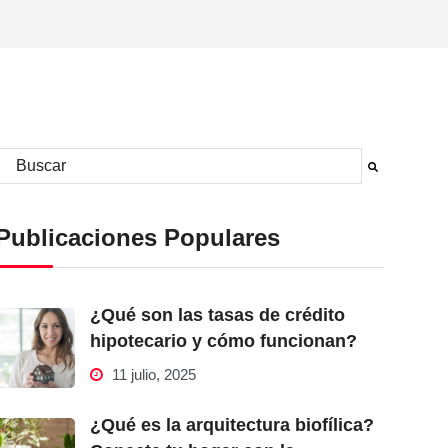
Este es un campo de búsqueda con una función de sugerencia automá
No hay sugerencias porque el campo de búsqueda está vacío.
Publicaciones Populares
¿Qué son las tasas de crédito
hipotecario y cómo funcionan?
11 julio, 2025
¿Qué es la arquitectura biofílica?