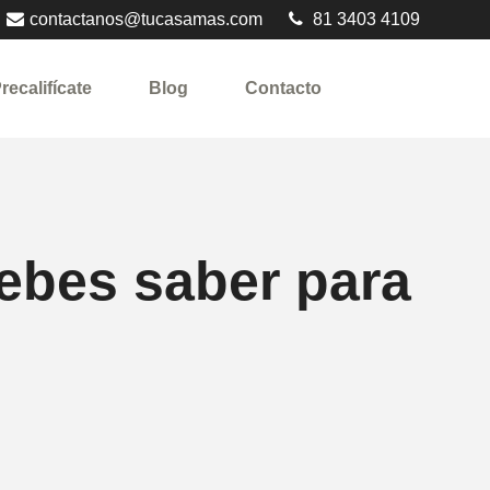
contactanos@tucasamas.com
81 3403 4109
recalifícate
Blog
Contacto
ebes saber para